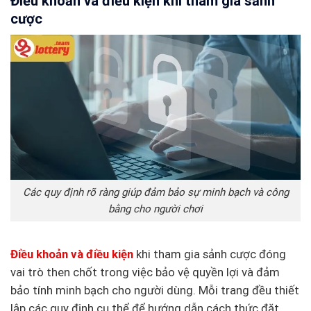
Điều khoản và điều kiện khi tham gia sảnh
cược
Các quy định rõ ràng giúp đảm bảo sự minh bạch và công
bằng cho người chơi
Điều khoản và điều kiện
khi tham gia sảnh cược đóng
vai trò then chốt trong việc bảo vệ quyền lợi và đảm
bảo tính minh bạch cho người dùng. Mỗi trang đều thiết
lập các quy định cụ thể để hướng dẫn cách thức đặt