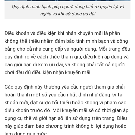
Quy định minh bạch giúp người dùng biết rõ quyền lợi và
nghĩa vụ khi sử dụng ưu đãi
Điều khoản và điều kiện khi nhận khuyến mãi là phần
không thể thiếu nhằm đảm bảo tính minh bạch và công
bằng cho cả nhà cung cấp và người dùng. Mỗi trang đều
quy định rõ về cách thức tham gia, điều kiện áp dụng và
các giới hạn đi kèm ưu đãi, và không phải tất cả người
chơi đều đủ điều kiện nhận khuyến mãi.
Các quy định này thường yêu cầu người tham gia phải
hoàn thành một số yêu cầu nhất định như đăng ký tài
khoản mới, đặt cược tối thiểu hoặc không vi phạm các
điều khoản trước đó. Mỗi khuyến mãi sẽ có thời gian áp
dụng cụ thể và giới hạn số lần sử dụng trên trang. Điều
này giúp đảm bảo chương trình không bị lợi dụng hoặc
lạm dụng quá mức.