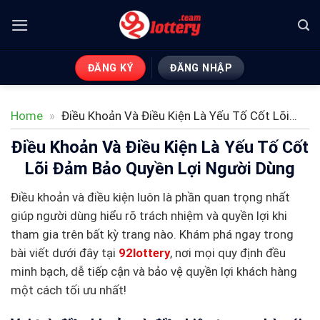
Bỏ
qua
nội
dung
ĐĂNG KÝ
ĐĂNG NHẬP
Home
»
Điều Khoản Và Điều Kiện Là Yếu Tố Cốt Lõi
Đảm Bảo Quyền Lợi Người Dùng
Điều Khoản Và Điều Kiện Là Yếu Tố Cốt
Lõi Đảm Bảo Quyền Lợi Người Dùng
Điều khoản và điều kiện luôn là phần quan trọng nhất
giúp người dùng hiểu rõ trách nhiệm và quyền lợi khi
tham gia trên bất kỳ trang nào. Khám phá ngay trong
bài viết dưới đây tại
92lottery
, nơi mọi quy định đều
minh bạch, dễ tiếp cận và bảo vệ quyền lợi khách hàng
một cách tối ưu nhất!