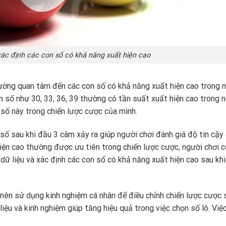
xác định các con số có khả năng xuất hiện cao
hường quan tâm đến các con số có khả năng xuất hiện cao trong 
on số như 30, 33, 36, 39 thường có tần suất xuất hiện cao trong 
 số này trong chiến lược cược của mình.
 số sau khi đầu 3 câm xảy ra giúp người chơi đánh giá độ tin cậy
iện cao thường được ưu tiên trong chiến lược cược, người chơi c
ữ liệu và xác định các con số có khả năng xuất hiện cao sau kh
 nên sử dụng kinh nghiệm cá nhân để điều chỉnh chiến lược cược 
liệu và kinh nghiệm giúp tăng hiệu quả trong việc chọn số lô. Việ