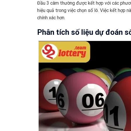
Đầu 3 câm thường được kết hợp với các phươn
hiệu quả trong việc chọn số lô. Việc kết hợp n
chính xác hơn.
Phân tích số liệu dự đoán số