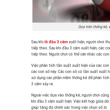
Dựa trên thống kê, 
Sau khi
lô đầu 3 câm
xuất hiện, người chơi t
tiếp theo. Sau khi đầu 3 câm xuất hiện, các c
tiếp theo. Người chơi có thể cân nhắc các con
Việc phân tích tần suất xuất hiện của các con
các con số này. Các con số có tần suất xuất h
sử dụng các phần mềm thống kê để phân tích d
3 câm xảy ra.
Ngoài việc dựa vào thống kê, người chơi cũng
khi đầu 3 câm xuất hiện. Việc kết hợp giữa dữ 
giúp tăng độ chính xác trong việc chọn số lô.