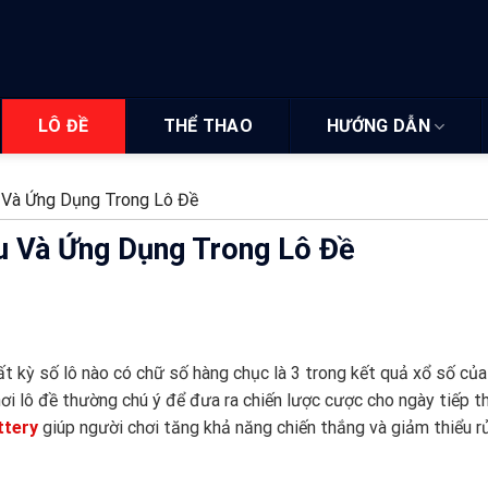
LÔ ĐỀ
THỂ THAO
HƯỚNG DẪN
 Và Ứng Dụng Trong Lô Đề
u Và Ứng Dụng Trong Lô Đề
ất kỳ số lô nào có chữ số hàng chục là 3 trong kết quả xổ số củ
hơi lô đề thường chú ý để đưa ra chiến lược cược cho ngày tiếp t
ttery
giúp người chơi tăng khả năng chiến thắng và giảm thiểu rủ