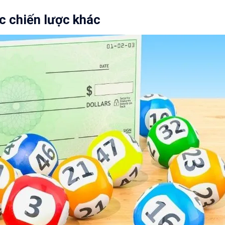
ác chiến lược khác